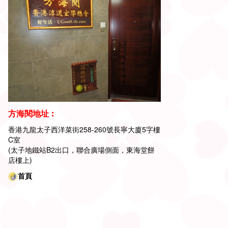
方海閱地址︰
香港九龍太子西洋菜街258-260號長寧大廈5字樓
C室
(太子地鐵站B2出口，聯合廣場側面，東海堂餅
店樓上)
首頁