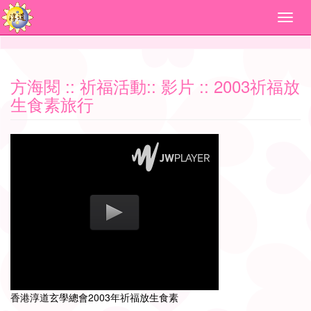
方海閱
::
祈福活動
::
影片
:: 2003祈福放
生食素旅行
香港淳道玄學總會2003年祈福放生食素