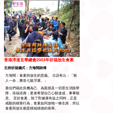
香港淳道玄學總會2003年祈福放生食素
主持祈福儀式：方海閱師傅
方海閱
：
食素與放生的意義。
古語有云：「救
人一命，勝造七級浮屠。」
善信們藉此良機為己、為親朋及一切眾生消除孽
障，添福添壽；更者希望自己心願達成，事事順
意。 至於食素，除了對健康有益之同時，正是
戒殺的積善行為，食素如同放牠一條生路，所以
食素與放生都是積福積德的善舉。