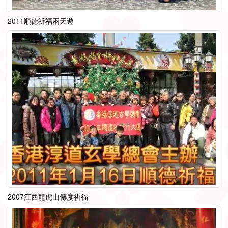
2011順德祈福兩天遊
2007江西龍虎山傳度祈福