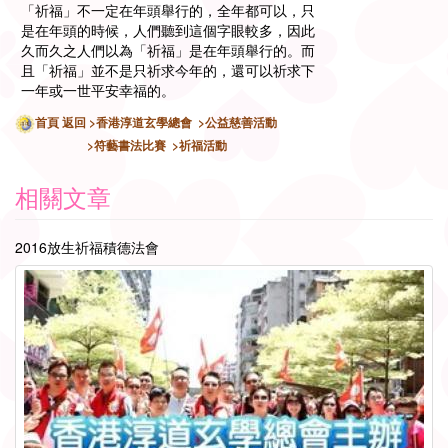
「祈福」不一定在年頭舉行的，全年都可以，只
是在年頭的時候，人們聽到這個字眼較多，因此
久而久之人們以為「祈福」是在年頭舉行的。而
且「祈福」並不是只祈求今年的，還可以祈求下
一年或一世平安幸福的。
首頁
返回
>香港淳道玄學總會
>公益慈善活動
>符藝書法比賽
>祈福活動
相關文章
2016放生祈福積德法會