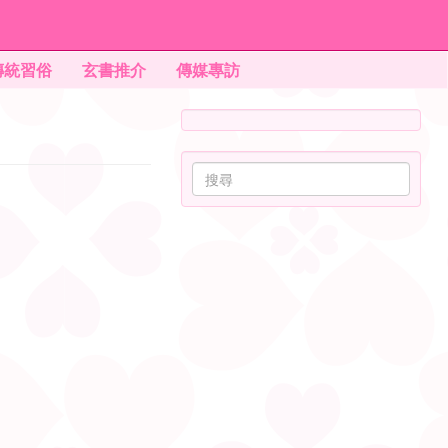
傳統習俗
玄書推介
傳媒專訪