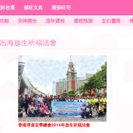
催財改運
催旺文昌
開張旺宅
功能
安神開光
流年運程
運程預測
玄幻靈異
014出海放生祈福法會
2014年放生祈福法會
香港淳道玄學總會