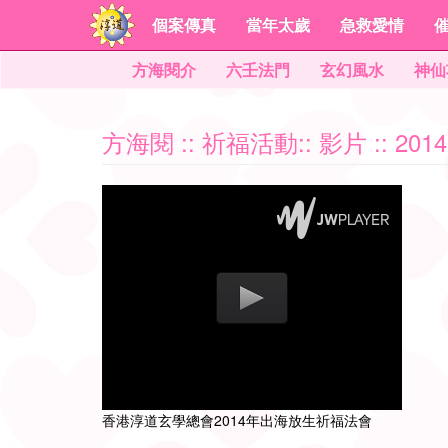
個案傳真
當年太歲
急救愛情
方海閱介
六壬法門
玄幻風水
神仙
方海閱
::
祈福活動
::
影片
:: 2
香港淳道玄學總會2014年出海放生祈福法會