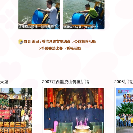
首頁
返回
>香港淳道玄學總會
>公益慈善活動
>符藝書法比賽
>祈福活動
兩天遊
2007江西龍虎山傳度祈福
2006祈