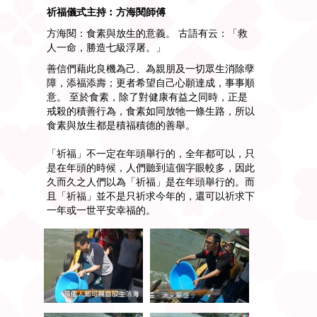
祈福儀式主持︰方海閱師傅
方海閱
：
食素與放生的意義。
古語有云：「救
人一命，勝造七級浮屠。」
善信們藉此良機為己、為親朋及一切眾生消除孽
障，添福添壽；更者希望自己心願達成，事事順
意。 至於食素，除了對健康有益之同時，正是
戒殺的積善行為，食素如同放牠一條生路，所以
食素與放生都是積福積德的善舉。
「祈福」不一定在年頭舉行的，全年都可以，只
是在年頭的時候，人們聽到這個字眼較多，因此
久而久之人們以為「祈福」是在年頭舉行的。而
且「祈福」並不是只祈求今年的，還可以祈求下
一年或一世平安幸福的。