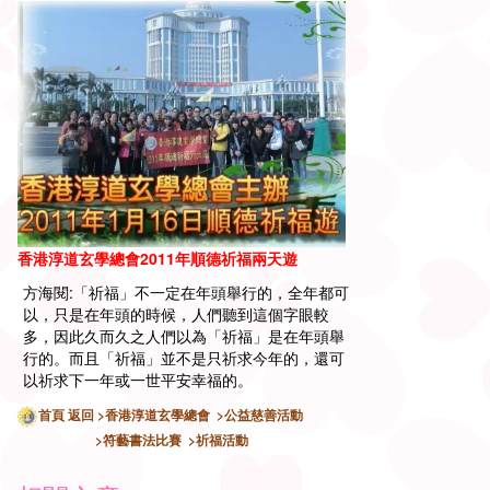
2011年
順德祈福兩天遊
香港淳道玄學總會
方海閱:
「祈福」不一定在年頭舉行的，全年都可
以，只是在年頭的時候，人們聽到這個字眼較
多，因此久而久之人們以為「祈福」是在年頭舉
行的。而且「祈福」並不是只祈求今年的，還可
以祈求下一年或一世平安幸福的。
首頁
返回
>香港淳道玄學總會
>公益慈善活動
>符藝書法比賽
>祈福活動