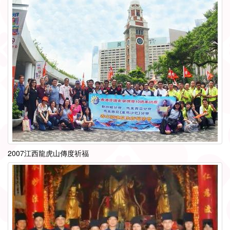
2007江西龍虎山傳度祈福