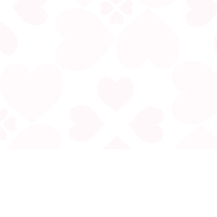
電郵:
fonghoiyue@gmail.com
地址︰香港九龍太子西洋菜街258號長寧大廈5字樓C室(太子地
鐵站B2出口)
生肖運程
入伙旺宅
動土祭祀