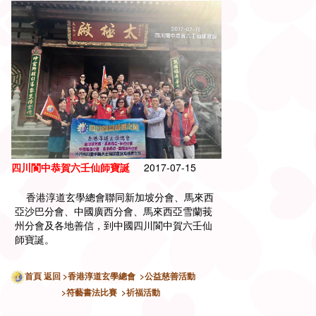
四川閬中恭賀六壬仙師寶誕
2017-07-15
香港淳道玄學總會聯同新加坡分會、馬來西
亞沙巴分會、中國廣西分會、馬來西亞雪蘭莪
州分會及各地善信，到中國四川閬中賀六壬仙
師寶誕。
首頁
返回
>香港淳道玄學總會
>公益慈善活動
>符藝書法比賽
>祈福活動