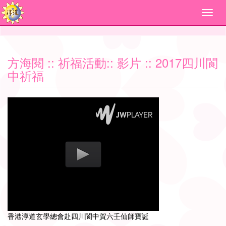
方海閱
::
祈福活動
::
影片
:: 2017四川閬
中祈福
香港淳道玄學總會赴四川閬中賀六壬仙師寶誕