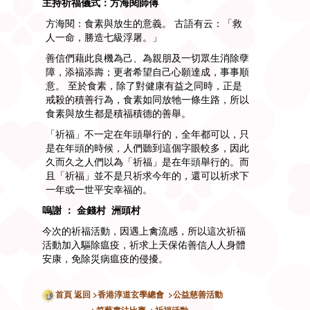
主持祈福儀式：方海閱師傅
方海閱
：
食素與放生的意義。
古語有云：「救
人一命，勝造七級浮屠。」
善信們藉此良機為己、為親朋及一切眾生消除孽
障，添福添壽；更者希望自己心願達成，事事順
意。 至於食素，除了對健康有益之同時，正是
戒殺的積善行為，食素如同放牠一條生路，所以
食素與放生都是積福積德的善舉。
「祈福」不一定在年頭舉行的，全年都可以，只
是在年頭的時候，人們聽到這個字眼較多，因此
久而久之人們以為「祈福」是在年頭舉行的。而
且「祈福」並不是只祈求今年的，還可以祈求下
一年或一世平安幸福的。
嗚謝 ： 金錢村 洲頭村
今次的祈福活動，因遇上禽流感，所以這次祈福
活動加入驅除瘟疫，祈求上天保佑善信人人身體
安康，免除災病瘟疫的侵擾。
首頁
返回
>香港淳道玄學總會
>公益慈善活動
>符藝書法比賽
>祈福活動