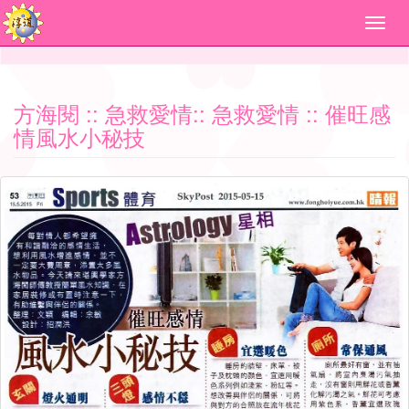
方海閱
::
急救愛情
::
急救愛情
:: 催旺感
情風水小秘技