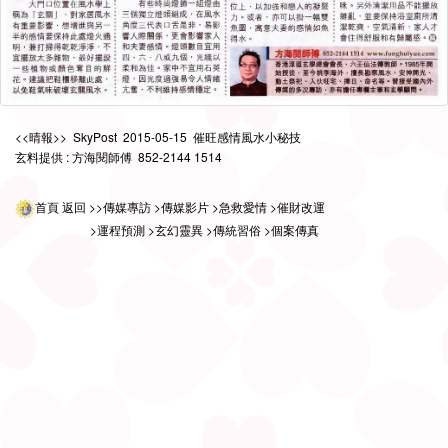
<<晴報>> SkyPost 2015-05-15 催旺感情風水小秘技
玄料提供 : 方海閱師傅 852-2144 1514
首頁
返回
>>傳媒專訪
>傳媒影片
>急救愛情
>催財改運
>運程預測
>玄幻靈異
>傳統習俗
>個案傳真