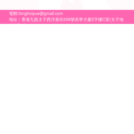
電郵:
fonghoiyue@gmail.com
地址︰香港九龍太子西洋菜街258號長寧大廈5字樓C室(太子地
鐵站B2出口)
生肖運程
入伙旺宅
動土祭祀
中秋拜月
生基改運
鬼節禁忌
清明禁忌
打小人轉運
公益慈善活動
符藝書法比賽
祈福活動
六壬法寶
香港淳道玄學總會
地址指引