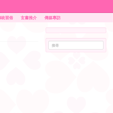
傳統習俗
玄書推介
傳媒專訪