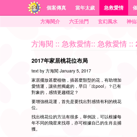
個案傳真
當年太歲
急救愛情
方海閱介
六壬法門
玄幻風水
神仙
方海閱
::
急救愛情
::
急救愛情
:
2017年家居桃花位布局
text by 方海閱 January 5, 2017
家居擺放甚麼植物，插甚麼類型的花，有助增加
愛情運，讓依然獨處的，早日「出pool」？已有
對象的，感情更趨穩定？
要增強桃花運，首先是要找出對感情有利的桃花
位。
找出桃花位的方法有很多，舉例說，可以根據每
年不同的飛星來找尋，亦可根據自己的生肖去捕
獲。