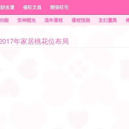
催財改運
催旺文昌
開張旺宅
功能
安神開光
流年運程
運程預測
玄幻靈異
: 2017年家居桃花位布局