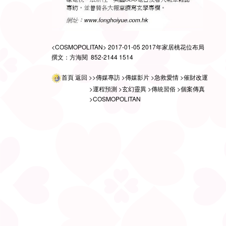
<COSMOPOLITAN> 2017-01-05 2017年家居桃花位布局
撰文：方海閱 852-2144 1514
首頁
返回
>>傳媒專訪
>傳媒影片
>急救愛情
>催財改運
>運程預測
>玄幻靈異
>傳統習俗
>個案傳真
>COSMOPOLITAN