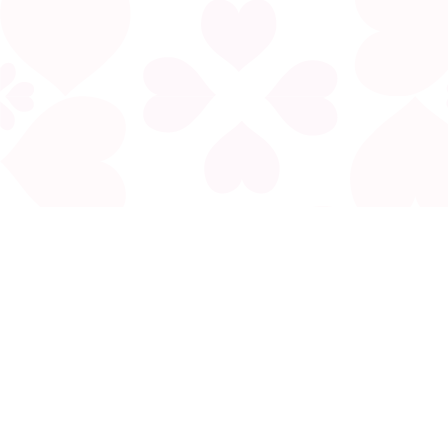
電郵:
fonghoiyue@gmail.com
地址︰香港九龍太子西洋菜街258號長寧大廈5字樓C室(太子地
鐵站B2出口)
生肖運程
入伙旺宅
動土祭祀
中秋拜月
生基改運
鬼節禁忌
清明禁忌