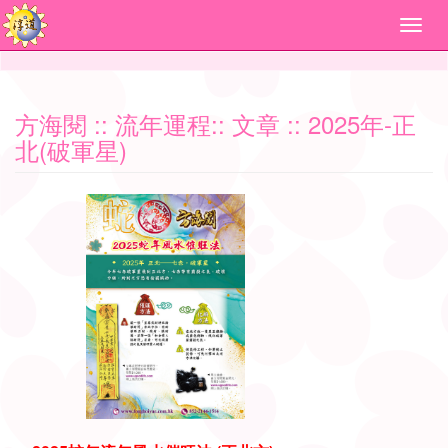
方海閱
::
流年運程
::
文章
:: 2025年-正
北(破軍星)