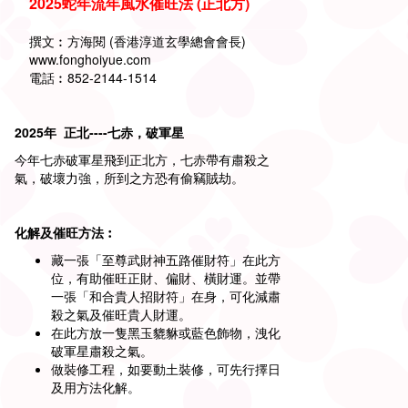
2025
蛇
年
流
年
風
水
催
旺
法 (
正
北
方
)
撰文︰方海閱 (香港淳道玄學總會會長)
www.fonghoiyue.com
電話︰852-2144-1514
2025
年 正北----七赤
，
破軍星
今年七赤破軍星飛到正北方，七赤帶有肅殺之
氣，破壞力強，所到之方恐有偷竊賊劫。
化解及催旺方法︰
藏一張「至尊武財神五路催財符」在此方
位，有助催旺正財、偏財、橫財運。並帶
一張「和合貴人招財符」在身，可化減肅
殺之氣及催旺貴人財運。
在此方放一隻黑玉貔貅或藍色飾物，洩化
破軍星肅殺之氣。
做裝修工程，如要動土裝修，可先行擇日
及用方法化解。