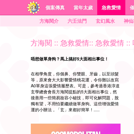
個案傳真
當年太歲
急救愛情
方海閱介
六壬法門
玄幻風水
神仙
方海閱
::
急救愛情
::
急救愛情
:
唔想做單身狗？馬上搞好5大面相出事位！
在相學角度，你個鼻、你雙眼、牙齒，以至頭髮
等，原來會大大影響愛情桃花運，令你難以改寫
A0單身這張愛情履歷表。可是，參考過香港淳道
玄學總會會長方海閱提點的5大面相出事位，然
後善用一些簡易妝容小秘技，即可化解問題，脫
獨有望，不用怕要繼續做單身狗。這些增強愛情
運的小辦法，「玄」來都好簡單！.....