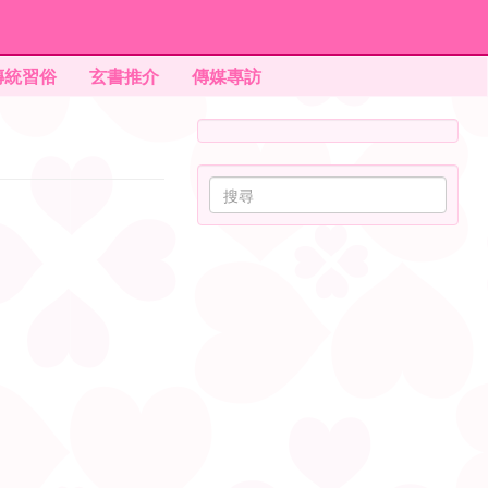
傳統習俗
玄書推介
傳媒專訪