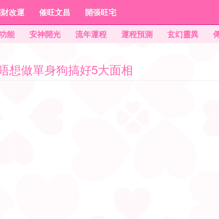
催財改運
催旺文昌
開張旺宅
功能
安神開光
流年運程
運程預測
玄幻靈異
: 唔想做單身狗搞好5大面相