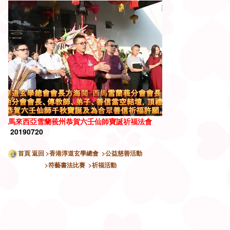
馬來西亞雪蘭莪州
恭
賀六壬仙師
寶誕
祈福法會
20190720
首頁
返回
>香港淳道玄學總會
>公益慈善活動
>符藝書法比賽
>祈福活動