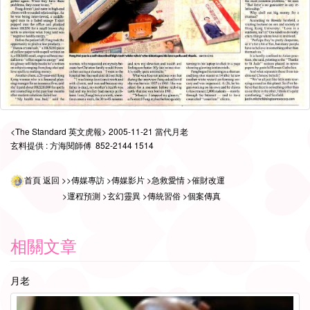
<The Standard
英文虎報> 2005-11-21
當代月老
玄料提供 : 方海閱師傅 852-2144 1514
首頁
返回
>>傳媒專訪
>傳媒影片
>急救愛情
>催財改運
>運程預測
>玄幻靈異
>傳統習俗
>個案傳真
相關文章
月老