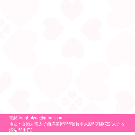
電郵:
fonghoiyue@gmail.com
地址︰香港九龍太子西洋菜街258號長寧大廈5字樓C室(太子地
鐵站B2出口)