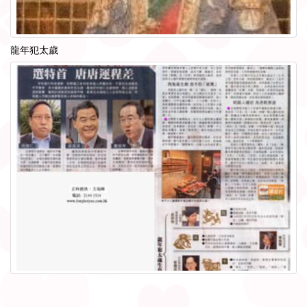
龍年犯太歲