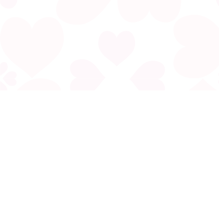
電郵:
fonghoiyue@gmail.com
地址︰香港九龍太子西洋菜街258號長寧大廈5字樓C室(太子地
鐵站B2出口)
生肖運程
入伙旺宅
動土祭祀
中秋拜月
生基改運
鬼節禁忌
清明禁忌
打小人轉運