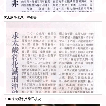
求太歲符化減刑沖破害
2010行大運催姻緣旺桃花